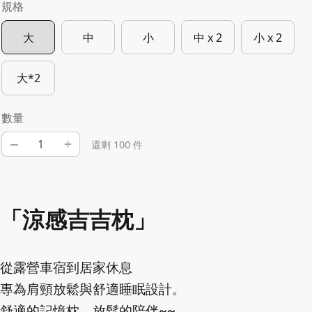
規格
大
中
小
中 x 2
小 x 2
大*2
數量
–
+
還剩 100 件
「涼感吉吉枕」
從露營車宿到居家休息
專為肩頸放鬆與舒適睡眠設計。
舒適的記憶枕，放鬆的陪伴~~