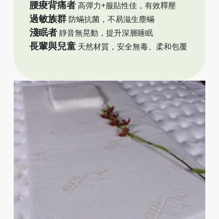
腰痠背痛者
高彈力+服貼性佳，有效釋壓
過敏族群
防蟎抗菌，不易滋生塵蟎
淺眠者
靜音無晃動，提升深層睡眠
長輩與兒童
天然材質，安全無毒、柔和包覆