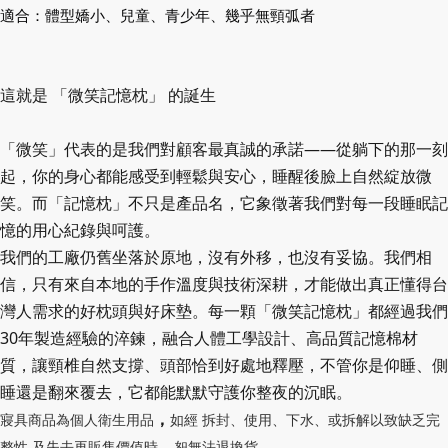
適合：體型嬌小、兒童、青少年、幾乎無頸弧者
這就是 「微笑記憶枕」 的誕生
「微笑」代表的是我們對顧客最真誠的承諾——從躺下的那一刻
起，你的身心都能感受到輕鬆與安心，睡醒後臉上自然綻放微
笑。而「記憶枕」不只是產品名，它象徵著我們對每一段睡眠記
憶的用心紀錄與呵護。
我們的工廠仍舊坐落於原地，沒有外移，也沒有妥協。我們相
信，只有來自本地的手作溫度與技術深耕，才能做出真正懂得台
灣人需求的好枕頭與好床墊。每一顆「微笑記憶枕」都經過我們
30年製造經驗的淬鍊，融合人體工學設計、高品質記憶棉材
質，讓頸椎自然支撐、頭部恰到好處地釋壓，不管你是仰睡、側
睡還是翻來覆去，它都能默默守護你整夜的沉眠。
，
寢具商品為個人衛生用品
如經 拆封、使用、下水、或拆解以致缺乏完
，
。
整性 及失去再販售價值時
恕無法退換貨