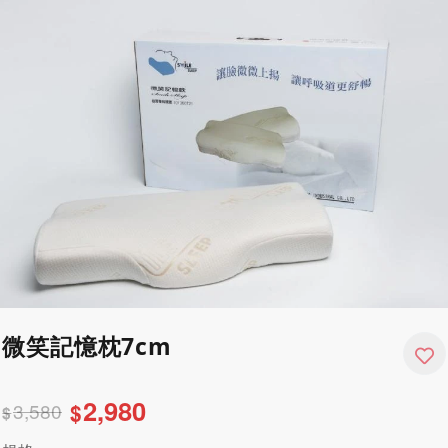
微笑記憶枕7cm
2,980
3,580
$
$