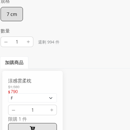
規格
7 cm
數量
–
+
還剩 994 件
加購商品
涼感雲柔枕
$1,580
790
$
–
+
限購 1 件