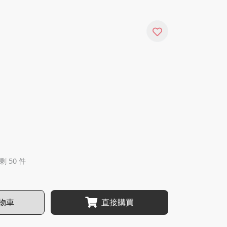
剩 50 件
物車
直接購買