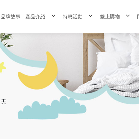
品牌故事
產品介紹
特惠活動
線上購物
微笑記憶枕
微笑記憶枕
微笑記憶枕
乳膠枕
涼感吉吉枕
乳膠枕
涼感吉吉枕
涼感吉吉枕
床墊
床墊
涼感系列
涼感系列
周邊商品
周邊商品
特惠活動
一天