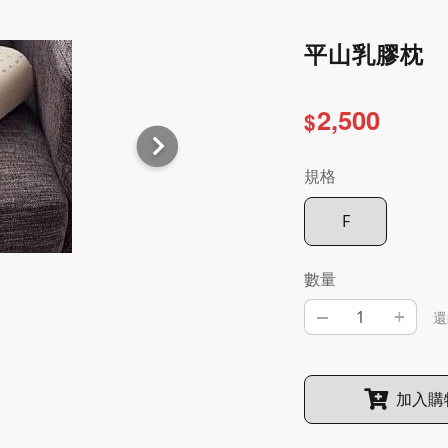
平山乳膠枕
2,500
$
規格
F
數量
–
+
還
加入購