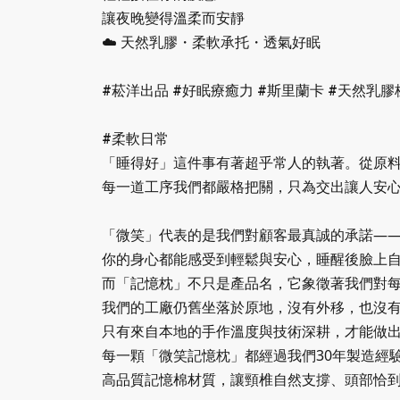
讓夜晚變得溫柔而安靜
☁️ 天然乳膠・柔軟承托・透氣好眠
#菘洋出品 #好眠療癒力 #斯里蘭卡 #天然乳
#柔軟日常
「睡得好」這件事有著超乎常人的執著。從原
每一道工序我們都嚴格把關，只為交出讓人安
—
「微笑」代表的是我們對顧客最真誠的承諾
你的身心都能感受到輕鬆與安心，睡醒後臉上
而「記憶枕」不只是產品名，它象徵著我們對
我們的工廠仍舊坐落於原地，沒有外移，也沒
只有來自本地的手作溫度與技術深耕，才能做
30
每一顆「微笑記憶枕」都經過我們
年製造經
高品質記憶棉材質，讓頸椎自然支撐、頭部恰