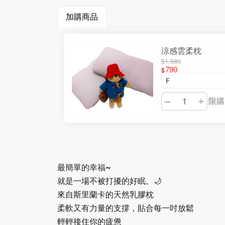
加購商品
涼感雲柔枕
$1,580
790
$
限購 
–
+
最簡單的幸福~
就是一場不被打擾的好眠。🌙
來自斯里蘭卡的天然乳膠枕
柔軟又有力量的支撐，貼合每一吋放鬆
輕輕接住你的疲憊