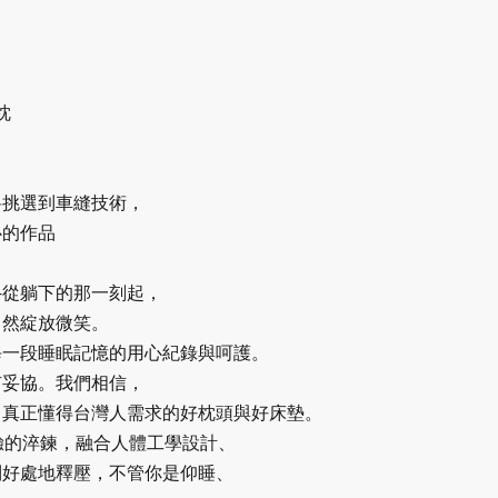
膠枕
料挑選到車縫技術，
心的作品
—
從躺下的那一刻起，
自然綻放微笑。
每一段睡眠記憶的用心紀錄與呵護。
有妥協。我們相信，
出真正懂得台灣人需求的好枕頭與好床墊。
驗的淬鍊，融合人體工學設計、
到好處地釋壓，不管你是仰睡、