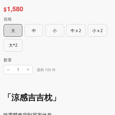
1,580
$
規格
大
中
小
中 x 2
小 x 2
大*2
數量
–
+
還剩 100 件
「涼感吉吉枕」