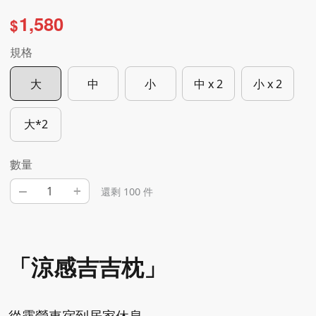
1,580
$
規格
大
中
小
中 x 2
小 x 2
大*2
數量
–
+
還剩 100 件
「涼感吉吉枕」